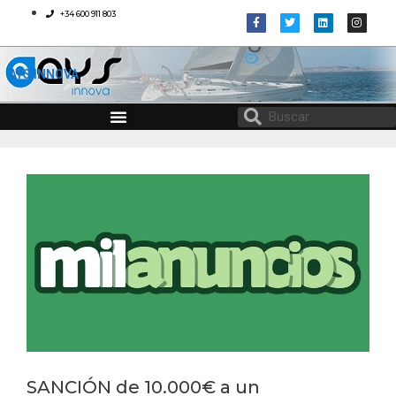
+34 600 911 803
AYS INNOVA
CONSULTORÍA EN MATERIA DE IGUALDAD Y CONCILIACIÓN
PROTOCOLO DE DESCONEXIÓN DIGITAL
SANCIÓN de 10.000€ a un