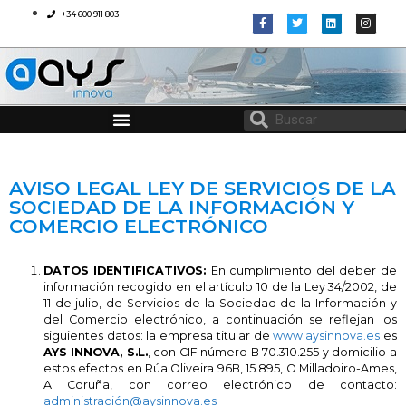
+34 600 911 803
AYS INNOVA
CONSULTORÍA EN MATERIA DE IGUALDAD Y CONCILIACIÓN
PROTOCOLO DE DESCONEXIÓN DIGITAL
AVISO LEGAL LEY DE SERVICIOS DE LA
SOCIEDAD DE LA INFORMACIÓN Y
COMERCIO ELECTRÓNICO
DATOS IDENTIFICATIVOS:
En cumplimiento del deber de
información recogido en el artículo 10 de la Ley 34/2002, de
11 de julio, de Servicios de la Sociedad de la Información y
del Comercio electrónico, a continuación se reflejan los
siguientes datos: la empresa titular de
www.aysinnova.es
es
AYS INNOVA, S.L.
, con CIF número B 70.310.255 y domicilio a
estos efectos en Rúa Oliveira 96B, 15.895, O Milladoiro-Ames,
A Coruña, con correo electrónico de contacto:
administración@aysinnova.es