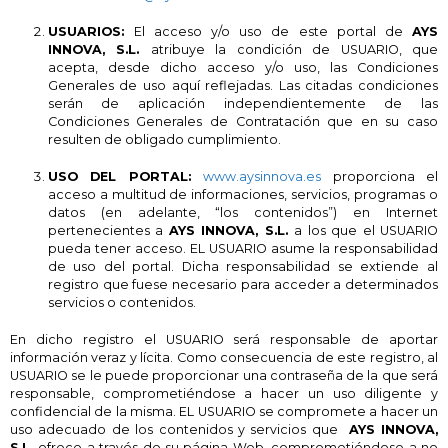
USUARIOS:
El acceso y/o uso de este portal de
AYS
INNOVA, S.L.
atribuye la condición de USUARIO, que
acepta, desde dicho acceso y/o uso, las Condiciones
Generales de uso aquí reflejadas. Las citadas condiciones
serán de aplicación independientemente de las
Condiciones Generales de Contratación que en su caso
resulten de obligado cumplimiento.
USO DEL PORTAL:
www.aysinnova.es
proporciona el
acceso a multitud de informaciones, servicios, programas o
datos (en adelante, “los contenidos”) en Internet
pertenecientes a
AYS INNOVA, S.L.
a los que el USUARIO
pueda tener acceso. EL USUARIO asume la responsabilidad
de uso del portal. Dicha responsabilidad se extiende al
registro que fuese necesario para acceder a determinados
servicios o contenidos.
En dicho registro el USUARIO será responsable de aportar
información veraz y lícita. Como consecuencia de este registro, al
USUARIO se le puede proporcionar una contraseña de la que será
responsable, comprometiéndose a hacer un uso diligente y
confidencial de la misma. EL USUARIO se compromete a hacer un
uso adecuado de los contenidos y servicios que
AYS INNOVA,
S.L.
ofrece a través de su página Web, comprometiéndose a no