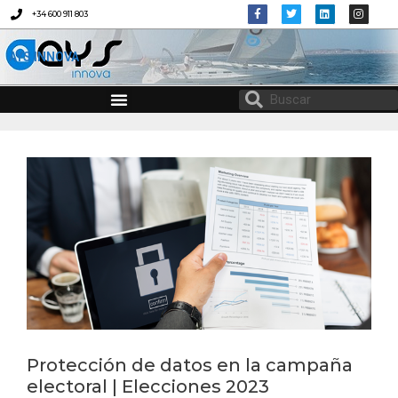
+34 600 911 803
AYS INNOVA
CONSULTORÍA EN MATERIA DE IGUALDAD Y CONCILIACIÓN
PROTOCOLO DE DESCONEXIÓN DIGITAL
Protección de datos en la campaña
electoral | Elecciones 2023