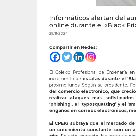
Informáticos alertan del a
online durante el «Black Fr
29/11/2024
Compartir en Redes:
El Colexio Profesional de Enxeñaría en
incremento de
estafas durante el ‘Bla
próximo lunes. Según su presidente, F
del comercio electrónico, que creció
realizar ataques más sofisticados
.
‘phishing’, el ‘typosquatting’ y el ‘
engaños en correos electrónicos, me
El CPEIG subraya que el mercado de 
un crecimiento constante, con un 
año
. En este contexto, los expertos de