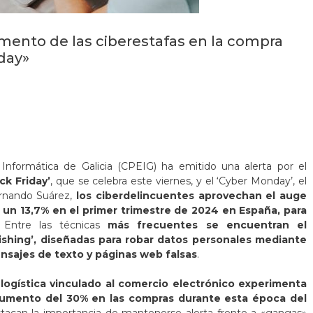
umento de las ciberestafas en la compra
iday»
 Informática de Galicia (CPEIG) ha emitido una alerta por el
ck Friday’
, que se celebra este viernes, y el ‘Cyber Monday’, el
ernando Suárez,
los ciberdelincuentes aprovechan el auge
 un 13,7% en el primer trimestre de 2024 en España, para
 Entre las técnicas
más frecuentes se encuentran el
smishing’, diseñadas para robar datos personales mediante
nsajes de texto y páginas web falsas
.
logística vinculado al comercio electrónico experimenta
aumento del 30% en las compras durante esta época del
stacan la importancia de mantenerse alerta frente a «gangas»