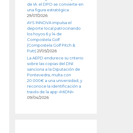
de IA: el DPO se convierte en
una figura estratégica
29/07/2026
AYS INNOVA impulsa el
deporte local patrocinando
los hoyos 6 y 14 de
Compostela Golf
(Compostela Golf Pitch &
Putt)
21/05/2026
La AEPD endurece su criterio
sobre las copias del DNI:
sanciona a la Diputación de
Pontevedra, multa con
20.000€ a una universidad, y
reconoce la identificación a
través de la app «MiDNI»
09/04/2026