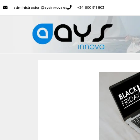
administracion@aysinnova.es
+34 600 911 803