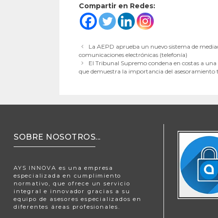
Compartir en Redes:
La AEPD aprueba un nuevo sistema de mediació
comunicaciones electrónicas (telefonía)
El Tribunal Supremo condena en costas a una p
que demuestra la importancia del asesoramiento t
SOBRE NOSOTROS...
AYS INNOVA es una empresa
especializada en cumplimiento
normativo, que ofrece un servicio
integral e innovador gracias a su
equipo de asesores especializados en
diferentes áreas profesionales.