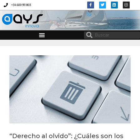
+34 600 911 803
AYS INNOVA
CONSULTORÍA EN MATERIA DE IGUALDAD Y CONCILIACIÓN
PROTOCOLO DE DESCONEXIÓN DIGITAL
“Derecho al olvido”: ¿Cuáles son los