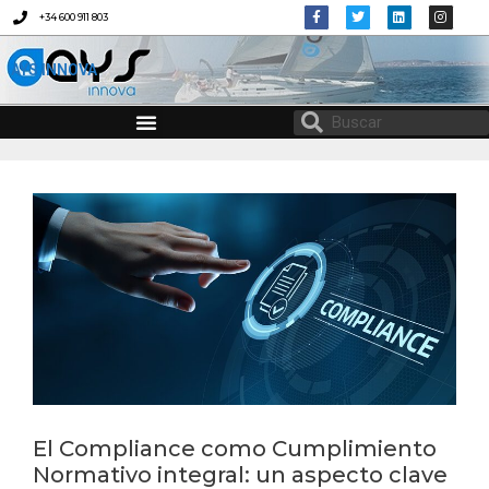
+34 600 911 803
AYS INNOVA
CONSULTORÍA EN MATERIA DE IGUALDAD Y CONCILIACIÓN
PROTOCOLO DE DESCONEXIÓN DIGITAL
El Compliance como Cumplimiento
Normativo integral: un aspecto clave