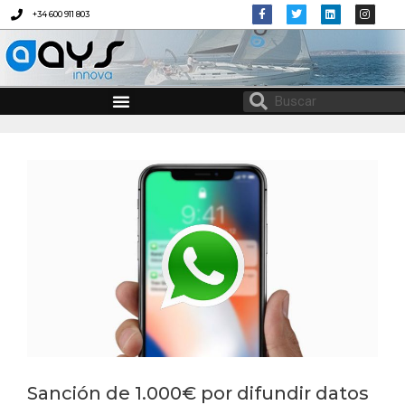
+34 600 911 803
AYS INNOVA
CONSULTORÍA EN MATERIA DE IGUALDAD Y CONCILIACIÓN
PROTOCOLO DE DESCONEXIÓN DIGITAL
Sanción de 1.000€ por difundir datos