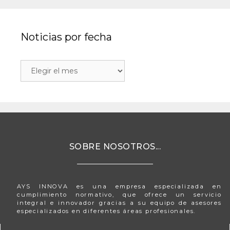
Noticias por fecha
SOBRE NOSOTROS...
AYS INNOVA es una empresa especializada en
cumplimiento normativo, que ofrece un servicio
integral e innovador gracias a su equipo de asesores
especializados en diferentes áreas profesionales.