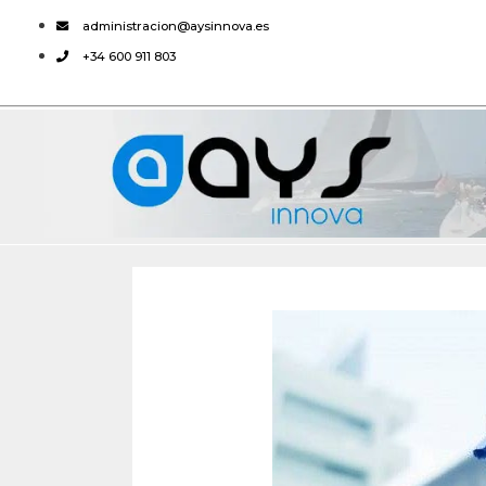
administracion@aysinnova.es
+34 600 911 803