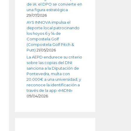
de IA: el DPO se convierte en
una figura estratégica
29/07/2026
AYS INNOVA impulsa el
deporte local patrocinando
los hoyos 6 y 14 de
Compostela Golf
(Compostela Golf Pitch &
Putt)
21/05/2026
La AEPD endurece su criterio
sobre las copias del DNI:
sanciona a la Diputación de
Pontevedra, multa con
20.000€ a una universidad, y
reconoce la identificación a
través de la app «MiDNI»
09/04/2026