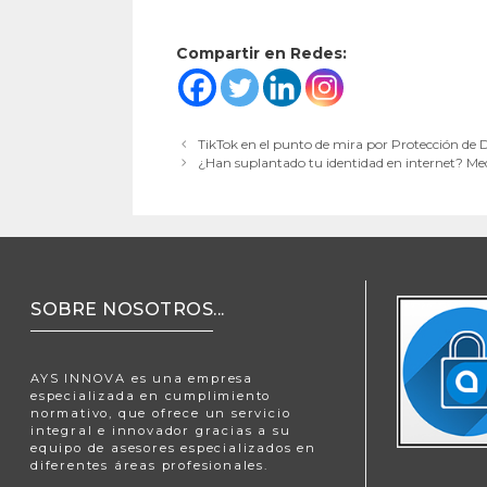
Compartir en Redes:
TikTok en el punto de mira por Protección de 
¿Han suplantado tu identidad en internet? Me
SOBRE NOSOTROS...
AYS INNOVA es una empresa
especializada en cumplimiento
normativo, que ofrece un servicio
integral e innovador gracias a su
equipo de asesores especializados en
diferentes áreas profesionales.